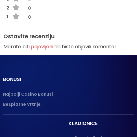
2
0
1
0
Ostavite recenziju
Morate biti
prijavljeni
da biste objavili komentar.
BONUSI
Najbolji Casino Bonusi
Besplatne Vrtnje
KLADIONICE