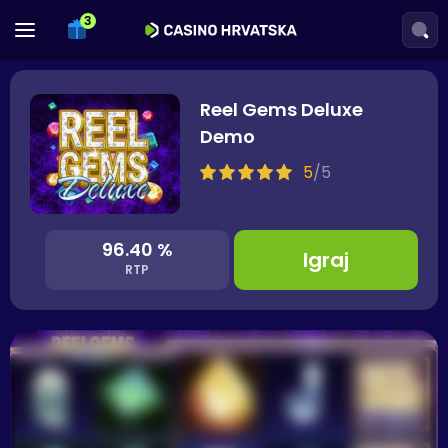
Reel Gems Deluxe
Demo
5
/
5
96.40 %
Igraj
RTP