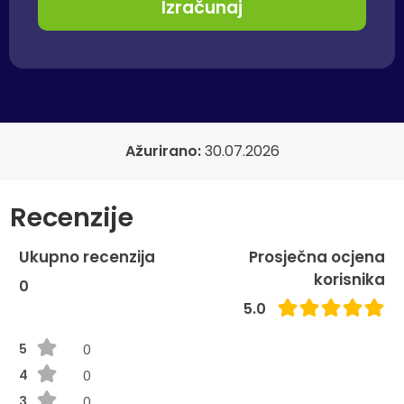
Izračunaj
Ažurirano:
30.07.2026
Recenzije
Ukupno recenzija
Prosječna ocjena
korisnika
0
5.0
5
0
4
0
3
0