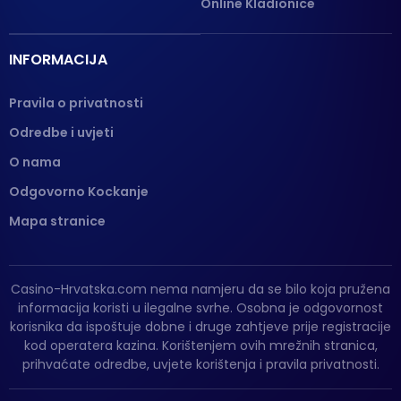
Online Kladionice
INFORMACIJA
Pravila o privatnosti
Odredbe i uvjeti
O nama
Odgovorno Kockanje
Mapa stranice
Casino-Hrvatska.com nema namjeru da se bilo koja pružena
informacija koristi u ilegalne svrhe. Osobna je odgovornost
korisnika da ispoštuje dobne i druge zahtjeve prije registracije
kod operatera kazina. Korištenjem ovih mrežnih stranica,
prihvaćate odredbe, uvjete korištenja i pravila privatnosti.