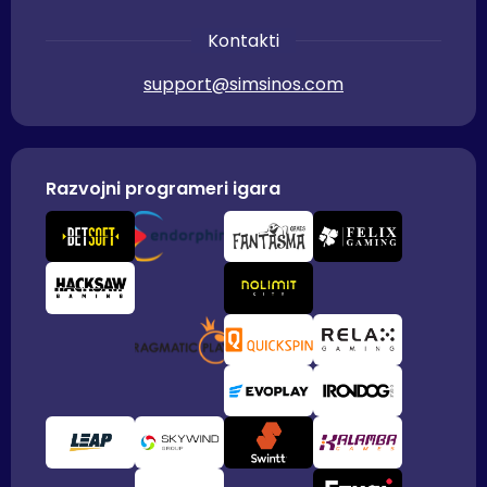
Kontakti
support@simsinos.com
Razvojni programeri igara