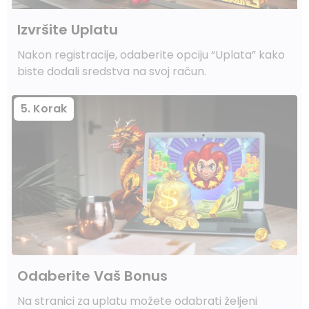
Izvršite Uplatu
Nakon registracije, odaberite opciju “Uplata” kako
biste dodali sredstva na svoj račun.
5. Korak
Odaberite Vaš Bonus
Na stranici za uplatu možete odabrati željeni