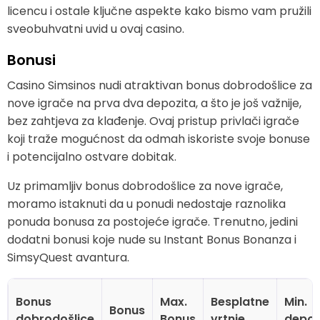
licencu i ostale ključne aspekte kako bismo vam pružili
sveobuhvatni uvid u ovaj casino.
Bonusi
Casino Simsinos nudi atraktivan bonus dobrodošlice za
nove igrače na prva dva depozita, a što je još važnije,
bez zahtjeva za klađenje. Ovaj pristup privlači igrače
koji traže mogućnost da odmah iskoriste svoje bonuse
i potencijalno ostvare dobitak.
Uz primamljiv bonus dobrodošlice za nove igrače,
moramo istaknuti da u ponudi nedostaje raznolika
ponuda bonusa za postojeće igrače. Trenutno, jedini
dodatni bonusi koje nude su Instant Bonus Bonanza i
SimsyQuest avantura.
Bonus
Max.
Besplatne
Min.
Bonus
dobrodošlice
Bonus
vrtnje
depos