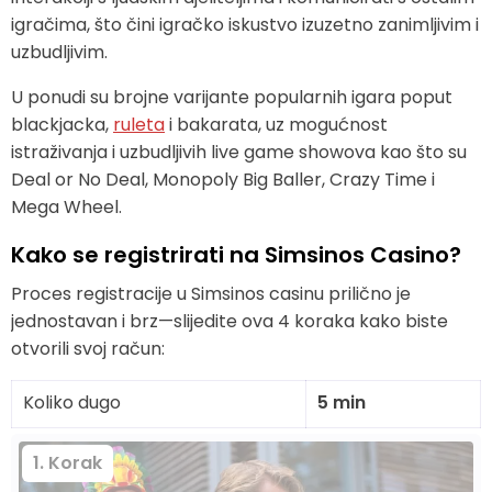
igračima, što čini igračko iskustvo izuzetno zanimljivim i
uzbudljivim.
U ponudi su brojne varijante popularnih igara poput
blackjacka,
ruleta
i bakarata, uz mogućnost
istraživanja i uzbudljivih live game showova kao što su
Deal or No Deal, Monopoly Big Baller, Crazy Time i
Mega Wheel.
Kako se registrirati na Simsinos Casino?
Proces registracije u Simsinos casinu prilično je
jednostavan i brz—slijedite ova 4 koraka kako biste
otvorili svoj račun:
Koliko dugo
5 min
1. Korak