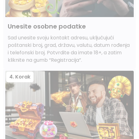
Unesite osobne podatke
Sad unesite svoju kontakt adresu, uključujući
poštanski broj, grad, državu, valutu, datum rođenja
i telefonski broj. Potvrdite da imate 18+, a zatim
kliknite na gumb “Registracija”.
4. Korak