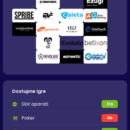
Dostupne igre
Slot aparati
Da
Poker
Ne