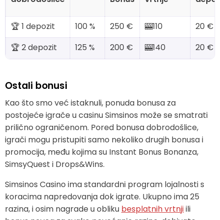
🏆 1 depozit
100 %
250 €
🎰110
20 €
🏆 2 depozit
125 %
200 €
🎰140
20 €
Ostali bonusi
Kao što smo već istaknuli, ponuda bonusa za
postojeće igrače u casinu Simsinos može se smatrati
prilično ograničenom. Pored bonusa dobrodošlice,
igrači mogu pristupiti samo nekoliko drugih bonusa i
promocija, među kojima su Instant Bonus Bonanza,
SimsyQuest i Drops&Wins.
Simsinos Casino ima standardni program lojalnosti s
koracima napredovanja dok igrate. Ukupno ima 25
razina, i osim nagrade u obliku
besplatnih vrtnji
ili