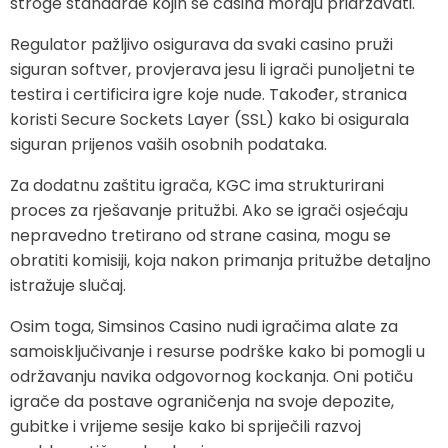
stroge standarde kojih se casina moraju pridržavati.
Regulator pažljivo osigurava da svaki casino pruži
siguran softver, provjerava jesu li igrači punoljetni te
testira i certificira igre koje nude. Također, stranica
koristi Secure Sockets Layer (SSL) kako bi osigurala
siguran prijenos vaših osobnih podataka.
Za dodatnu zaštitu igrača, KGC ima strukturirani
proces za rješavanje pritužbi. Ako se igrači osjećaju
nepravedno tretirano od strane casina, mogu se
obratiti komisiji, koja nakon primanja pritužbe detaljno
istražuje slučaj.
Osim toga, Simsinos Casino nudi igračima alate za
samoisključivanje i resurse podrške kako bi pomogli u
održavanju navika odgovornog kockanja. Oni potiču
igrače da postave ograničenja na svoje depozite,
gubitke i vrijeme sesije kako bi spriječili razvoj