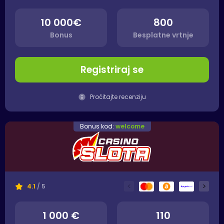
10 000€
800
Bonus
Besplatne vrtnje
Registriraj se
Pročitajte recenziju
Bonus kod:
welcome
<
>
4.1
/ 5
1 000 €
110