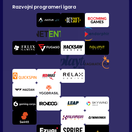
Razvojni programeri igara