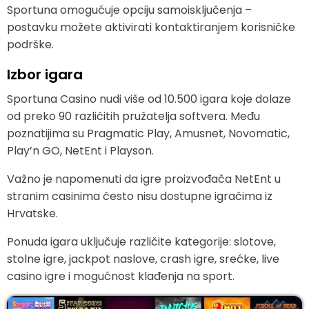
Sportuna omogućuje opciju samoisključenja –
postavku možete aktivirati kontaktiranjem korisničke
podrške.
Izbor igara
Sportuna Casino nudi više od 10.500 igara koje dolaze
od preko 90 različitih pružatelja softvera. Među
poznatijima su Pragmatic Play, Amusnet, Novomatic,
Play’n GO, NetEnt i Playson.
Važno je napomenuti da igre proizvođača NetEnt u
stranim casinima često nisu dostupne igračima iz
Hrvatske.
Ponuda igara uključuje različite kategorije: slotove,
stolne igre, jackpot naslove, crash igre, srećke, live
casino igre i mogućnost klađenja na sport.