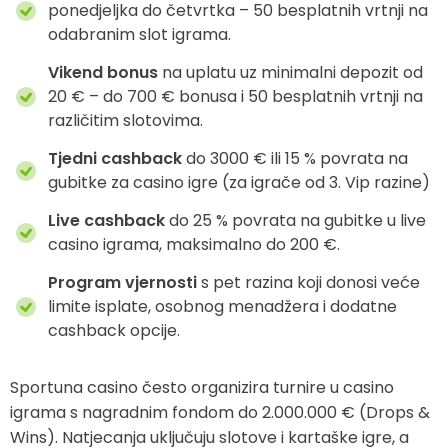
ponedjeljka do četvrtka – 50 besplatnih vrtnji na
odabranim slot igrama.
Vikend bonus
na uplatu uz minimalni depozit od
20 € – do 700 € bonusa i 50 besplatnih vrtnji na
različitim slotovima.
Tjedni cashback
do 3000 € ili 15 % povrata na
gubitke za casino igre (za igrače od 3. Vip razine)
Live cashback
do 25 % povrata na gubitke u live
casino igrama, maksimalno do 200 €.
Program vjernosti
s pet razina koji donosi veće
limite isplate, osobnog menadžera i dodatne
cashback opcije.
Sportuna casino često organizira turnire u casino
igrama s nagradnim fondom do 2.000.000 € (Drops &
Wins). Natjecanja uključuju slotove i kartaške igre, a