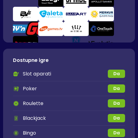
Dostupne igre
Slot aparati
Da
Poker
Da
Roulette
Da
Blackjack
Da
Bingo
Da