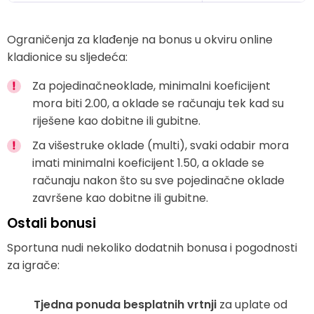
Ograničenja za klađenje na bonus u okviru online
kladionice su sljedeća:
Za pojedinačneoklade, minimalni koeficijent
mora biti 2.00, a oklade se računaju tek kad su
riješene kao dobitne ili gubitne.
Za višestruke oklade (multi), svaki odabir mora
imati minimalni koeficijent 1.50, a oklade se
računaju nakon što su sve pojedinačne oklade
završene kao dobitne ili gubitne.
Ostali bonusi
Sportuna nudi nekoliko dodatnih bonusa i pogodnosti
za igrače:
Tjedna ponuda besplatnih vrtnji
za uplate od