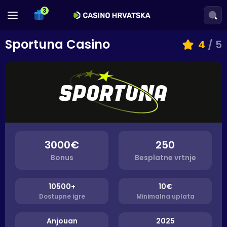
Sportuna Casino
4
/ 5
3000€
250
Bonus
Besplatne vrtnje
10500+
10€
Dostupne igre
Minimalna uplata
Anjouan
2025