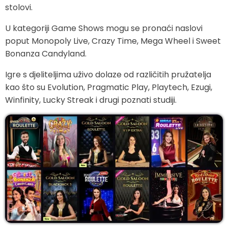
stolovi.
U kategoriji Game Shows mogu se pronaći naslovi
poput Monopoly Live, Crazy Time, Mega Wheel i Sweet
Bonanza Candyland.
Igre s djeliteljima uživo dolaze od različitih pružatelja
kao što su Evolution, Pragmatic Play, Playtech, Ezugi,
Winfinity, Lucky Streak i drugi poznati studiji.