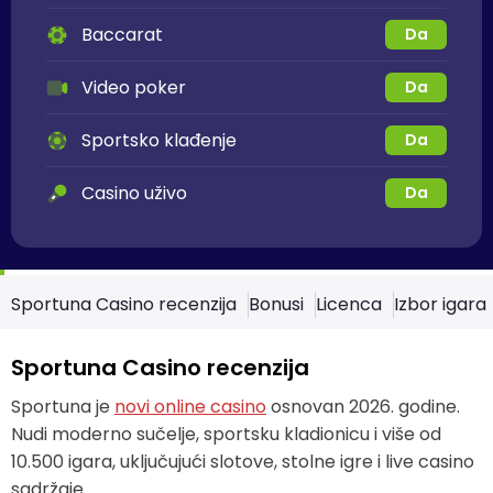
Baccarat
Da
Video poker
Da
Sportsko klađenje
Da
Casino uživo
Da
Sportuna Casino recenzija
Bonusi
Licenca
Izbor igara
Sportuna Casino recenzija
Sportuna je
novi online casino
osnovan 2026. godine.
Nudi moderno sučelje, sportsku kladionicu i više od
10.500 igara, uključujući slotove, stolne igre i live casino
sadržaje.