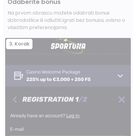
Odaberite bonus
Na prvom obrascu možete odabrati bonus
dobrodošlice ili odlučiti igrati bez bonusa, ovisno o
vlastitim preferencijama.
3. Korak