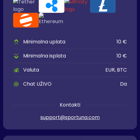
Minimalna uplata
10 €
Minimalna isplata
10 €
Valuta
EUR, BTC
Chat UŽIVO
Da
Kontakti
support@sportuna.com