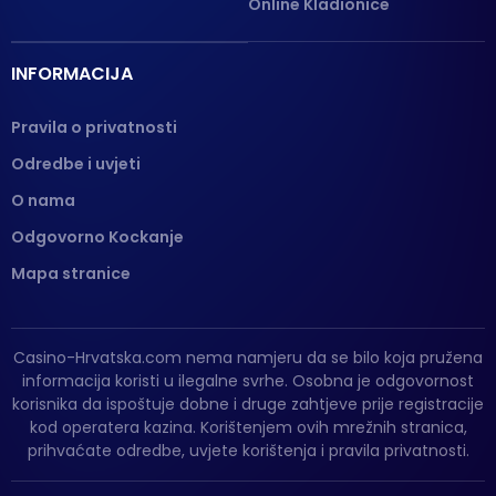
Online Kladionice
INFORMACIJA
Pravila o privatnosti
Odredbe i uvjeti
O nama
Odgovorno Kockanje
Mapa stranice
Casino-Hrvatska.com nema namjeru da se bilo koja pružena
informacija koristi u ilegalne svrhe. Osobna je odgovornost
korisnika da ispoštuje dobne i druge zahtjeve prije registracije
kod operatera kazina. Korištenjem ovih mrežnih stranica,
prihvaćate odredbe, uvjete korištenja i pravila privatnosti.