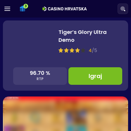
Tiger’s Glory Ultra
Demo
4
/
5
96.70 %
Igraj
RTP