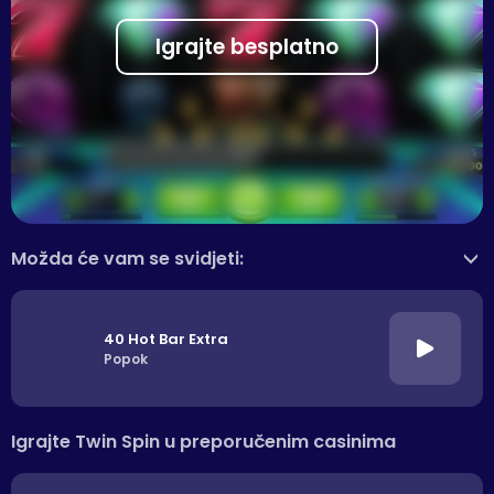
Igrajte besplatno
Možda će vam se svidjeti:
>
40 Hot Bar Extra
Popok
Igrajte Twin Spin u preporučenim casinima