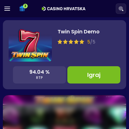
Twin Spin Demo
5
/
5
94.04 %
Igraj
RTP