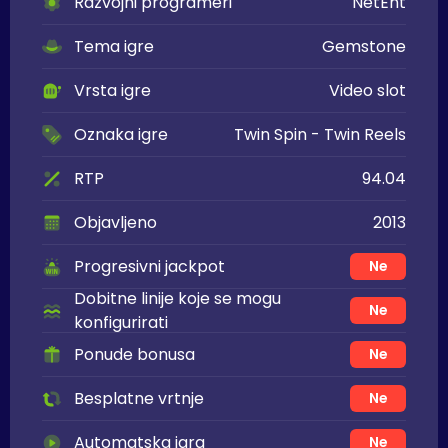
Razvojni programeri
NetEnt
Tema igre
Gemstone
Vrsta igre
Video slot
Oznaka igre
Twin Spin - Twin Reels
RTP
94.04
Objavljeno
2013
Progresivni jackpot
Ne
Dobitne linije koje se mogu
Ne
konfigurirati
Ponude bonusa
Ne
Besplatne vrtnje
Ne
Automatska igra
Ne