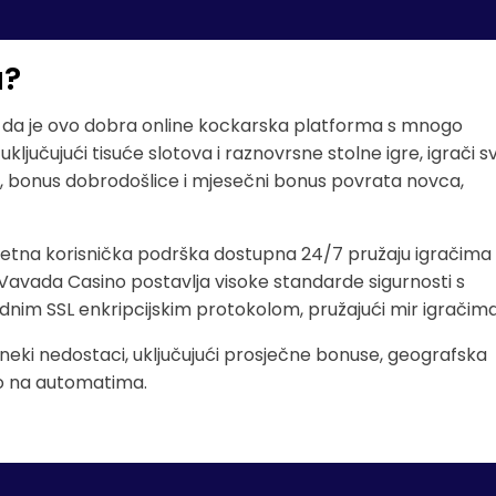
a?
 da je ovo dobra online kockarska platforma s mnogo
ključujući tisuće slotova i raznovrsne stolne igre, igrači s
o, bonus dobrodošlice i mjesečni bonus povrata novca,
litetna korisnička podrška dostupna 24/7 pružaju igračima
Vavada Casino postavlja visoke standarde sigurnosti s
nim SSL enkripcijskim protokolom, pružajući mir igračima
eki nedostaci, uključujući prosječne bonuse, geografska
mo na automatima.