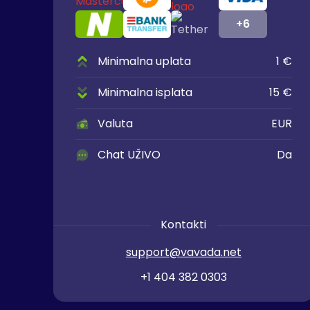
+6
Minimalna uplata
1 €
Minimalna isplata
15 €
Valuta
EUR
Chat UŽIVO
Da
Kontakti
support@vavada.net
+1 404 382 0303