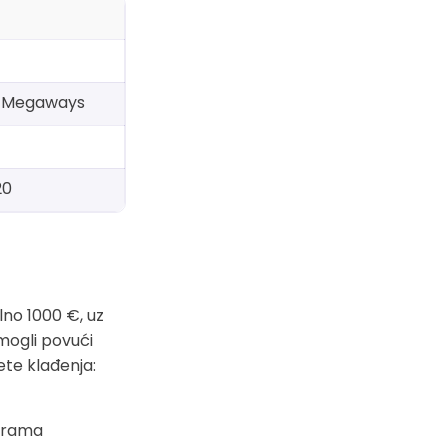
by Megaways
20
no 1000 €, uz
mogli povući
te klađenja:
igrama