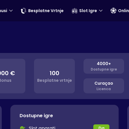
nusi
Besplatne Vrtnje
Slot Igre
Onlin
4000+
Dostupne igre
000 €
100
Bonus
Besplatne vrtnje
Curaçao
Licenca
Dostupne igre
Slot aparati
Da