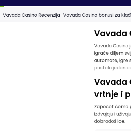
Vavada Casino Recenzija
Vavada Casino bonusi za klađ
Vavada 
Vavada Casino je
igrače diljem svi
automate, igre s 
postala jedan o
Vavada C
vrtnje i
Započet ćemo p
izdvajaju i uživ
dobrodošlice.