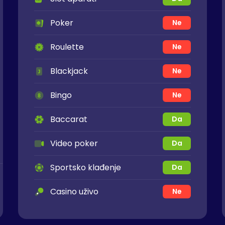
Poker
Ne
Roulette
Ne
Blackjack
Ne
Bingo
Ne
Baccarat
Da
Video poker
Da
Sportsko klađenje
Da
Casino uživo
Ne