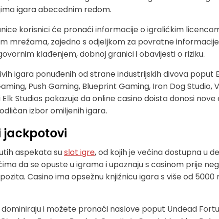
jima igara abecednim redom.
ice korisnici će pronaći informacije o igraličkim licencama
im mrežama, zajedno s odjeljkom za povratne informacije,
ornim klađenjem, dobnoj granici i obavijesti o riziku.
vih igara ponuđenih od strane industrijskih divova poput 
aming, Push Gaming, Blueprint Gaming, Iron Dog Studio, 
 Elk Studios pokazuje da online casino doista donosi nove do
dličan izbor omiljenih igara.
 jackpotovi
utih aspekata su
slot igre
, od kojih je većina dostupna u d
ima da se opuste u igrama i upoznaju s casinom prije ne
ozita. Casino ima opsežnu knjižnicu igara s više od 5000 ra
i dominiraju i možete pronaći naslove poput Undead Fortu