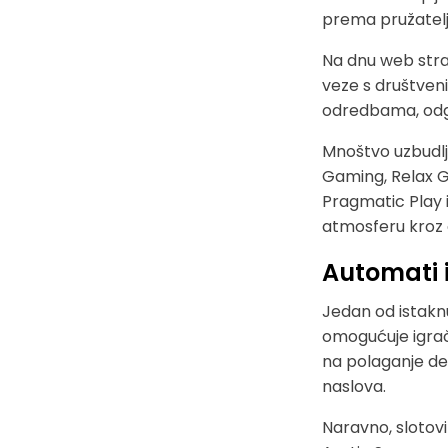
prema pružatel
Na dnu web stran
veze s društven
odredbama, odgov
Mnoštvo uzbudlji
Gaming, Relax G
Pragmatic Play i
atmosferu kroz o
Automati i
Jedan od istakn
omogućuje igrač
na polaganje dep
naslova.
Naravno, slotov