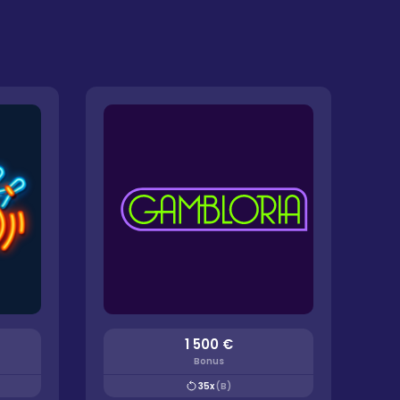
1 500 €
Bonus
35x
(B)