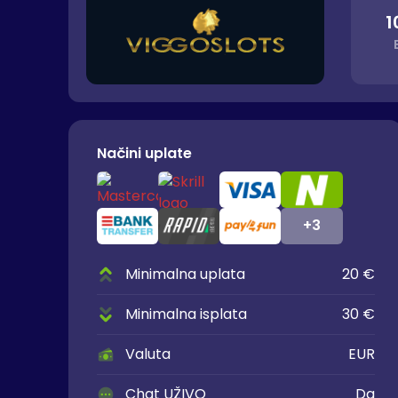
1
Načini uplate
+3
Minimalna uplata
20 €
Minimalna isplata
30 €
Valuta
EUR
Chat UŽIVO
Da