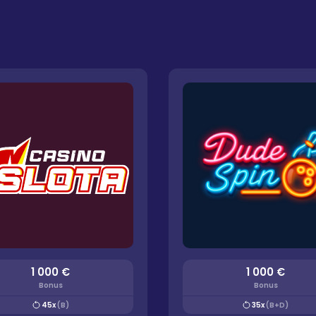
1 000 €
1 000 €
Bonus
Bonus
45x
(B)
35x
(B+D)