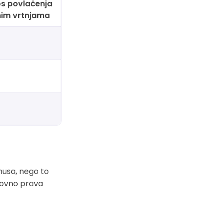
os povlačenja
nim vrtnjama
onusa, nego to
slovno prava