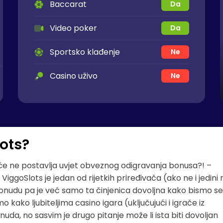
Baccarat
Da
Video poker
Da
Sportsko klađenje
Ne
Casino uživo
Ne
ots?
pće ne postavlja uvjet obveznog odigravanja bonusa?! –
ggoSlots je jedan od rijetkih priređivača (ako ne i jedini 
 ponudu pa je već samo ta činjenica dovoljna kako bismo se
o kako ljubiteljima casino igara (uključujući i igrače iz
a, no sasvim je drugo pitanje može li ista biti dovoljan