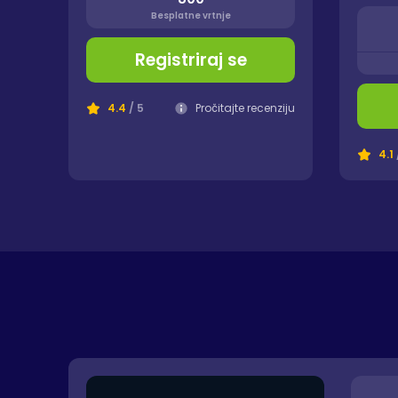
Besplatne vrtnje
Registriraj se
4.4
/ 5
Pročitajte recenziju
4.1