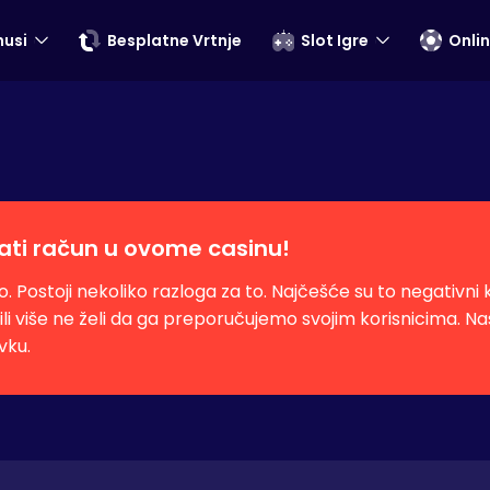
nusi
Besplatne Vrtnje
Slot Igre
Onlin
ati račun u ovome casinu!
o. Postoji nekoliko razloga za to. Najčešće su to negativn
 ili više ne želi da ga preporučujemo svojim korisnicima. 
vku.