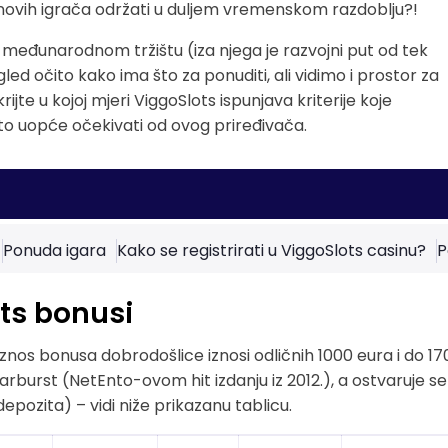
 novih igrača održati u duljem vremenskom razdoblju?!
na međunarodnom tržištu (iza njega je razvojni put od tek
gled očito kako ima što za ponuditi, ali vidimo i prostor za
ijte u kojoj mjeri ViggoSlots ispunjava kriterije koje
što uopće očekivati od ovog priređivača.
Ponuda igara
Kako se registrirati u ViggoSlots casinu?
P
ts bonusi
znos bonusa dobrodošlice iznosi odličnih 1000 eura i do 1
arburst (NetEnto-ovom hit izdanju iz 2012.), a ostvaruje se
epozita) – vidi niže prikazanu tablicu.