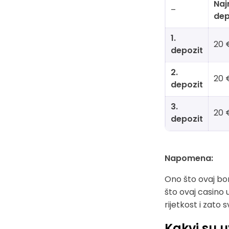
Naj
–
dep
1.
20 
depozit
2.
20 
depozit
3.
20 
depozit
Napomena:
Ono što ovaj bon
što ovaj casino
rijetkost i zat
Kakvi su u