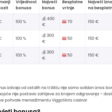
manji
Vrijednost
Najveći
Besplatne
Najveći izn
ozit
bonusa
bonus
vrtnje
na besplat
💰 400
€
100 %
🎰
70
150 €
€
💰 300
€
100 %
🎰
50
150 €
€
💰 300
€
100 %
🎰
50
150 €
€
us izdvaja od ostalih na tržištu nije samo solidan iznos b
 uopće nije postavio zahtjeve za brojem odigravanja – do
o sve pohvale menadžmentu ViggoSlots casina!
vjeti bonusa?