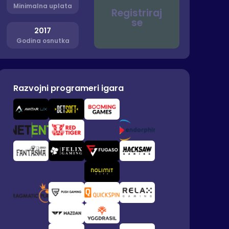
Minimalna uplata
Registriraj
se
2017
Godina osnutka
Razvojni programeri igara