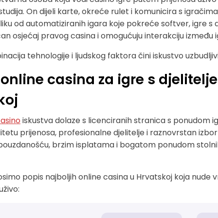
tudija. On dijeli karte, okreće rulet i komunicira s igrači
iku od automatiziranih igara koje pokreće softver, igre s d
n osjećaj pravog casina i omogućuju interakciju između ig
cija tehnologije i ljudskog faktora čini iskustvo uzbudljivij
online casina za igre s djelitel
koj
casino
iskustva dolaze s licenciranih stranica s ponudom ig
itetu prijenosa, profesionalne djelitelje i raznovrstan izbo
e pouzdanošću, brzim isplatama i bogatom ponudom stolnih
.
simo popis najboljih online casina u Hrvatskoj koja nude 
uživo: