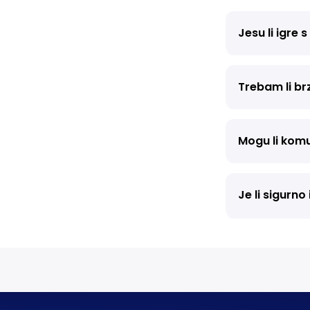
Jesu li igre 
Trebam li br
Mogu li komun
Je li sigurno 