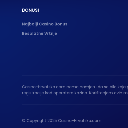
BONUSI
Najbolji Casino Bonusi
Besplatne Vrtnje
Casino-Hrvatska.com nema namjeru da se bilo koja pru
registracije kod operatera kazina. Korištenjem ovih mr
© Copyright 2025 Casino-Hrvatska.com