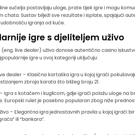
ine sučelja postavljaju uloge, prate tijek igre i mogu komun
 chata. Sustav bilježi sve rezultate i isplate, spajajući au
 udobnošću igranja od kuće.
rnije igre s djeliteljem uživo
em (eng. live dealer) uživo donose autentično casino iskust
popularnije igre u ovoj kategoriji uključuju:
ive dealer – Klasična kartaška igra u kojoj igrači pokušavaju
ostizanjem zbroja karata što bližeg broju 21.
 – Igra s kotačem i kuglicom, gdje igrači polažu uloge na bro
. Europski rulet je posebno popularan zbog niže prednost
ivo – Elegantna igra jednostavnih pravila u kojoj igrači bir
igrača” ili “bankara”.