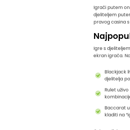
Igrači putem onl
djeliteljem putem
pravog casina s
Najpopula
Igre s djelitelj
ekran igrača. Naj
Blackjack l
djelitelja p
Rulet uživo
kombinacije
Baccarat už
kladiti na “