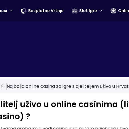
nusi
Besplatne Vrtnje
Slot Igre
Onlin
 ?
Najbolja online casina za igre s djeliteljem uživo u Hrvat
elitelj uživo u online casinima (l
asino) ?
je stvarna osoba koja vodi casino igre putem prijenosa uživo 