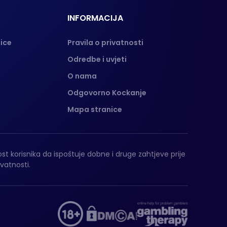
INFORMACIJA
nice
Pravila o privatnosti
Odredbe i uvjeti
O nama
Odgovorno Kockanje
Mapa stranice
 korisnika da ispoštuje dobne i druge zahtjeve prije
vatnosti.