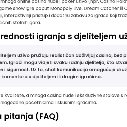
 mnoga online casina nude i poker uživo (npr. Casino Hold’
game show igre poput Monopoly Live, Dream Catcher ili 
, interaktivniji pristup i dodatnu zabavu za igrače koji tra
ičnih stolnih igara.
rednosti igranja s djeliteljem u
eliteljem uživo pružaju realističan doživljaj casina, bez 
m. Igrači mogu vidjeti svaku radnju djelitelja, što stva
e i sigurnost. Uz to, chat komunikacija omogućuje druž
komentara s djeliteljem ili drugim igračima.
oke kvalitete, a mnoga casina nude i ekskluzivne stolove s r
prilagođene početnicima i iskusnim igračima.
 pitanja (FAQ)