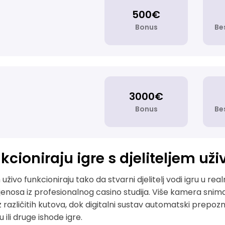
500€
Bonus
Be
3000€
Bonus
Be
cioniraju igre s djeliteljem uži
m uživo funkcioniraju tako da stvarni djelitelj vodi igru u 
enosa iz profesionalnog casino studija. Više kamera snima 
iz različitih kutova, dok digitalni sustav automatski prepoz
 ili druge ishode igre.