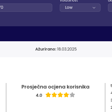
Volatilnost
Uk
Low
Ažurirano:
18.03.2025
Prosječna ocjena korisnika
4.0