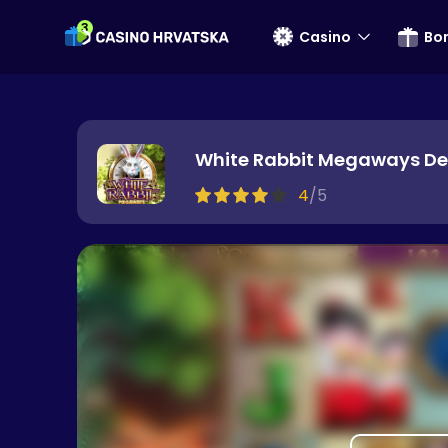
Casino
Bo
White Rabbit Megaways D
4
/
5