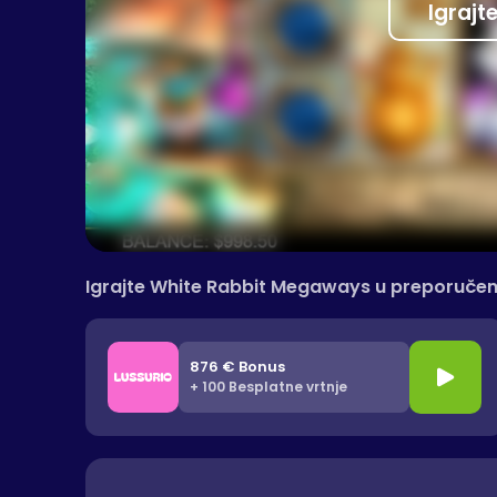
Igrajt
Igrajte White Rabbit Megaways u preporuče
876 € Bonus
+ 100 Besplatne vrtnje