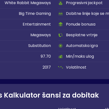
White Rabbit Megaways
Progresivni jackpot
Big Time Gaming
Dobitne linije koje se 
Entertainment
Ponude bonusa
Megaways
Besplatne vrtnje
Substitution
Automatska igra
97.70
Min/maks ulog
2017
Volatilnost
Kalkulator šansi za dobitak