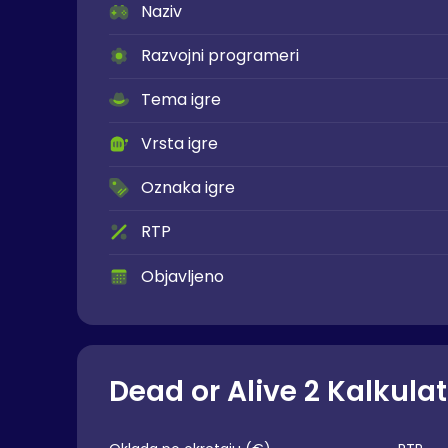
Naziv
Razvojni programeri
Tema igre
Vrsta igre
Oznaka igre
RTP
Objavljeno
Dead or Alive 2 Kalkula