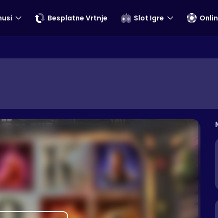
nusi
Besplatne Vrtnje
Slot Igre
Onlin