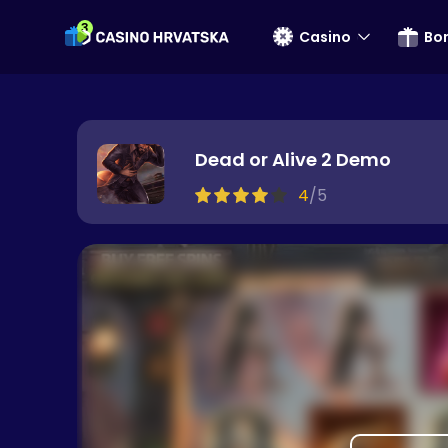
Casino
Bo
Dead or Alive 2 Demo
4
/
5