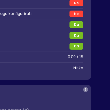
Ne
mogu konfigurirati
Ne
Da
Da
Da
0.09 / 18
Niska