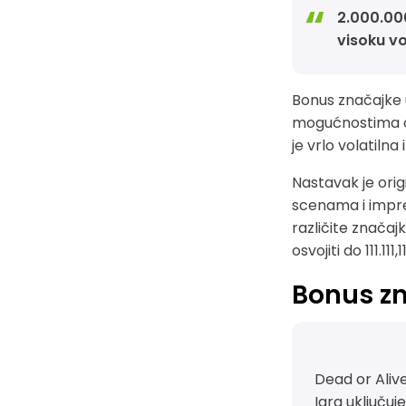
2.000.000
visoku vol
Bonus značajke uk
mogućnostima ok
je vrlo volatilna
Nastavak je orig
scenama i impre
različite značaj
osvojiti do 111.111
Bonus z
Dead or Aliv
Igra uključuj