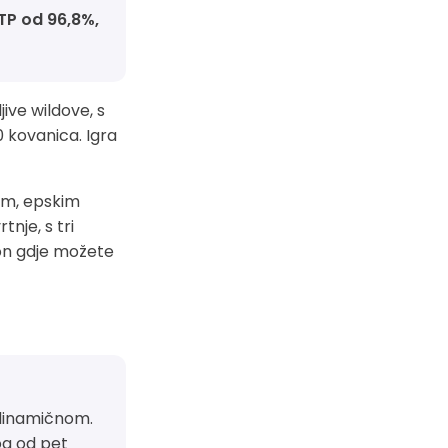
RTP od 96,8%,
jive wildove, s
 kovanica. Igra
kom, epskim
nje, s tri
oon gdje možete
 dinamičnom.
nog od pet