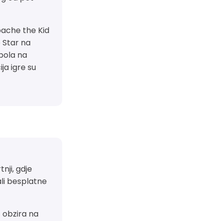
pache the Kid
 Star na
mbola na
ija igre su
nji, gdje
ali besplatne
z obzira na