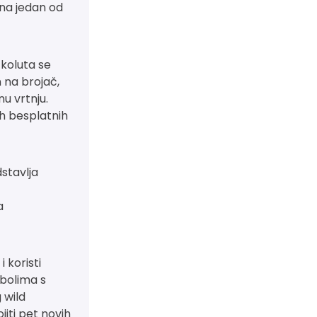
 na jedan od
 koluta se
n na brojač,
nu vrtnju.
ih besplatnih
dstavlja
a
i koristi
mbolima s
 wild
jiti pet novih