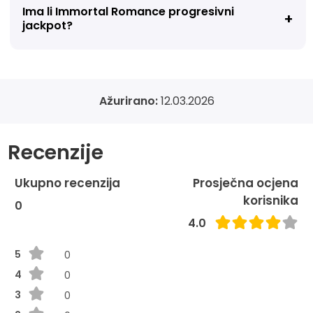
Ima li Immortal Romance progresivni
jackpot?
Ažurirano:
12.03.2026
Recenzije
Ukupno recenzija
Prosječna ocjena
korisnika
0
4.0
5
0
4
0
3
0