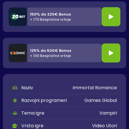
150% do 220€ Bonus
+ 170 Besplatne vrtnje
125% do 500€ Bonus
+ 100 Besplatne vrtnje
Naziv
Immortal Romance
Razvojni programeri
Games Global
Tema igre
Vampiri
Vrsta igre
Video Utori