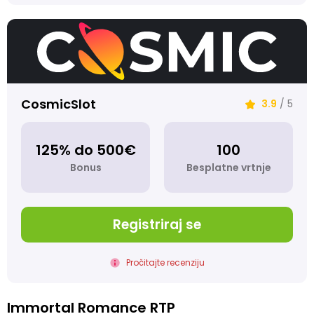
CosmicSlot
3.9
/ 5
125% do 500€
100
Bonus
Besplatne vrtnje
Registriraj se
Pročitajte recenziju
Immortal Romance RTP