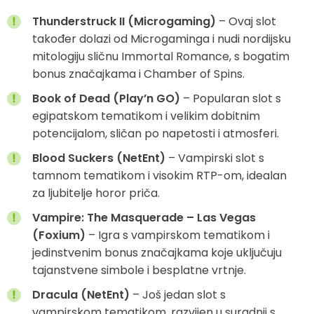
Thunderstruck II (Microgaming)
– Ovaj slot
također dolazi od Microgaminga i nudi nordijsku
mitologiju sličnu Immortal Romance, s bogatim
bonus značajkama i Chamber of Spins.
Book of Dead (Play’n GO)
– Popularan slot s
egipatskom tematikom i velikim dobitnim
potencijalom, sličan po napetosti i atmosferi.
Blood Suckers (NetEnt)
– Vampirski slot s
tamnom tematikom i visokim RTP-om, idealan
za ljubitelje horor priča.
Vampire: The Masquerade – Las Vegas
(Foxium)
– Igra s vampirskom tematikom i
jedinstvenim bonus značajkama koje uključuju
tajanstvene simbole i besplatne vrtnje.
Dracula (NetEnt)
– Još jedan slot s
vampirskom tematikom, razvijen u suradnji s