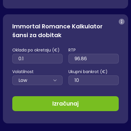
Immortal Romance Kalkulator
šansi za dobitak
Oklada po okretaju (€)
RTP
Volatilnost
Ukupni bankrot (€)
Low
Izračunaj