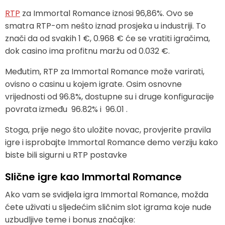
RTP
za Immortal Romance iznosi 96,86%. Ovo se
smatra RTP-om nešto iznad prosjeka u industriji. To
znači da od svakih 1 €, 0.968 € će se vratiti igračima,
dok casino ima profitnu maržu od 0.032 €.
Međutim, RTP za Immortal Romance može varirati,
ovisno o casinu u kojem igrate. Osim osnovne
vrijednosti od 96.8%, dostupne su i druge konfiguracije
povrata između 96.82% i 96.01 .
Stoga, prije nego što uložite novac, provjerite pravila
igre i isprobajte Immortal Romance demo verziju kako
biste bili sigurni u RTP postavke
Slične igre kao Immortal Romance
Ako vam se svidjela igra Immortal Romance, možda
ćete uživati u sljedećim sličnim slot igrama koje nude
uzbudljive teme i bonus značajke: