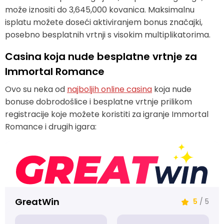
može iznositi do 3,645,000 kovanica. Maksimalnu
isplatu možete doseći aktiviranjem bonus značajki,
posebno besplatnih vrtnji s visokim multiplikatorima.
Casina koja nude besplatne vrtnje za
Immortal Romance
Ovo su neka od
najboljih online casina
koja nude
bonuse dobrodošlice i besplatne vrtnje prilikom
registracije koje možete koristiti za igranje Immortal
Romance i drugih igara:
GreatWin
5
/ 5