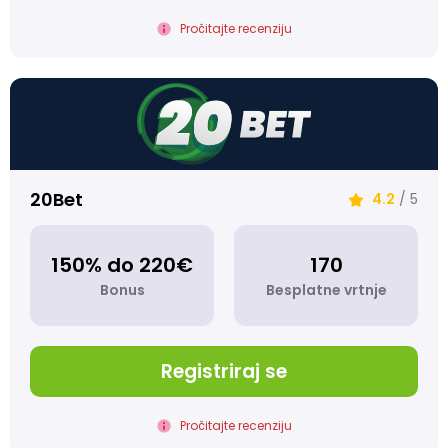
Pročitajte recenziju
20Bet
4.2
/ 5
150% do 220€
170
Bonus
Besplatne vrtnje
Registriraj se
Pročitajte recenziju