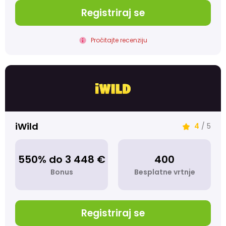
Registriraj se
Pročitajte recenziju
iWild
4
/ 5
550% do 3 448 €
400
Bonus
Besplatne vrtnje
Registriraj se