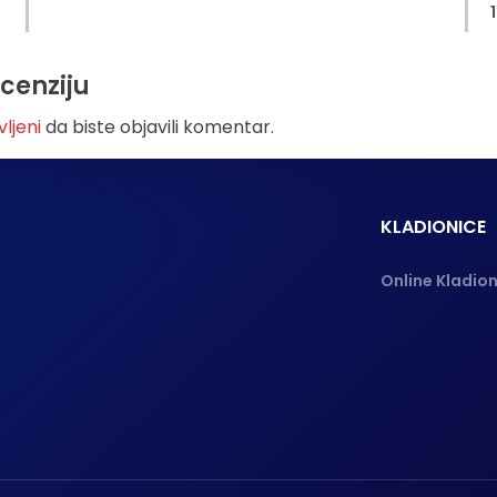
1
ecenziju
vljeni
da biste objavili komentar.
KLADIONICE
Online Kladio