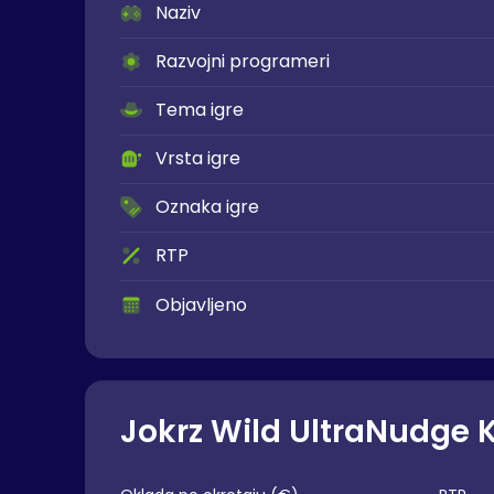
Naziv
Razvojni programeri
Tema igre
Vrsta igre
Oznaka igre
RTP
Objavljeno
Jokrz Wild UltraNudge K