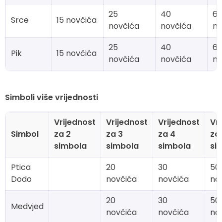
25
40
6
Srce
15 novčića
novčića
novčića
no
25
40
6
Pik
15 novčića
novčića
novčića
no
Simboli više vrijednosti
Vrijednost
Vrijednost
Vrijednost
Vr
Simbol
za 2
za 3
za 4
za
simbola
simbola
simbola
si
Ptica
20
30
50
Dodo
novčića
novčića
no
20
30
50
Medvjed
novčića
novčića
no