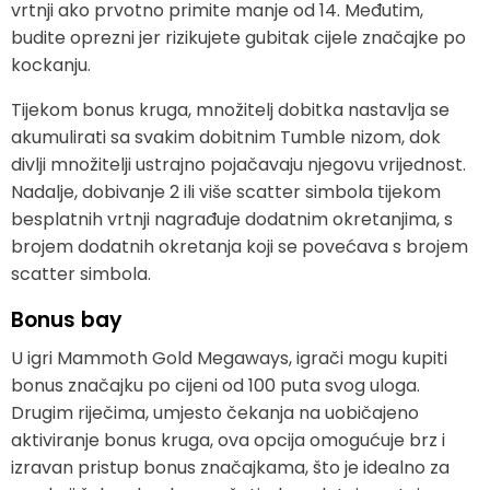
vrtnji ako prvotno primite manje od 14. Međutim,
budite oprezni jer rizikujete gubitak cijele značajke po
kockanju.
Tijekom bonus kruga, množitelj dobitka nastavlja se
akumulirati sa svakim dobitnim Tumble nizom, dok
divlji množitelji ustrajno pojačavaju njegovu vrijednost.
Nadalje, dobivanje 2 ili više scatter simbola tijekom
besplatnih vrtnji nagrađuje dodatnim okretanjima, s
brojem dodatnih okretanja koji se povećava s brojem
scatter simbola.
Bonus bay
U igri Mammoth Gold Megaways, igrači mogu kupiti
bonus značajku po cijeni od 100 puta svog uloga.
Drugim riječima, umjesto čekanja na uobičajeno
aktiviranje bonus kruga, ova opcija omogućuje brz i
izravan pristup bonus značajkama, što je idealno za