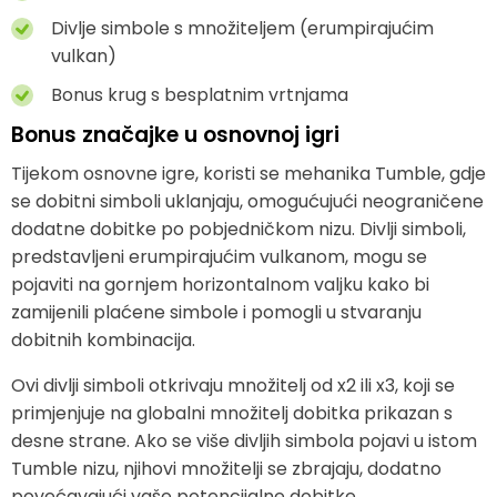
Divlje simbole s množiteljem (erumpirajućim
vulkan)
Bonus krug s besplatnim vrtnjama
Bonus značajke u osnovnoj igri
Tijekom osnovne igre, koristi se mehanika Tumble, gdje
se dobitni simboli uklanjaju, omogućujući neograničene
dodatne dobitke po pobjedničkom nizu. Divlji simboli,
predstavljeni erumpirajućim vulkanom, mogu se
pojaviti na gornjem horizontalnom valjku kako bi
zamijenili plaćene simbole i pomogli u stvaranju
dobitnih kombinacija.
Ovi divlji simboli otkrivaju množitelj od x2 ili x3, koji se
primjenjuje na globalni množitelj dobitka prikazan s
desne strane. Ako se više divljih simbola pojavi u istom
Tumble nizu, njihovi množitelji se zbrajaju, dodatno
povećavajući vaše potencijalne dobitke.