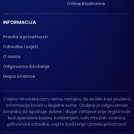
Online Kladionice
INFORMACIJA
Pravila o privatnosti
Odredbe i uvjeti
O nama
Odgovorno Kockanje
Mapa stranice
Casino-Hrvatska.com nema namjeru da se bilo koja pružena
informacija koristi u ilegalne svrhe. Osobna je odgovornost
korisnika da ispoštuje dobne i druge zahtjeve prije registracije
kod operatera kazina. Korištenjem ovih mrežnih stranica,
prihvaćate odredbe, uvjete korištenja i pravila privatnosti.