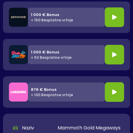
1 000 € Bonus
+ 150 Besplatne vrtnje
1 000 € Bonus
+ 50 Besplatne vrtnje
876 € Bonus
+ 100 Besplatne vrtnje
Naziv
Mammoth Gold Megaways