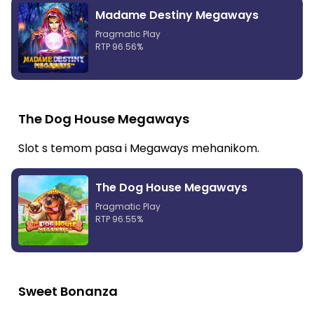
Madame Destiny Megaways
Pragmatic Play
RTP 96.56%
The Dog House Megaways
Slot s temom pasa i Megaways mehanikom.
The Dog House Megaways
Pragmatic Play
RTP 96.55%
Sweet Bonanza