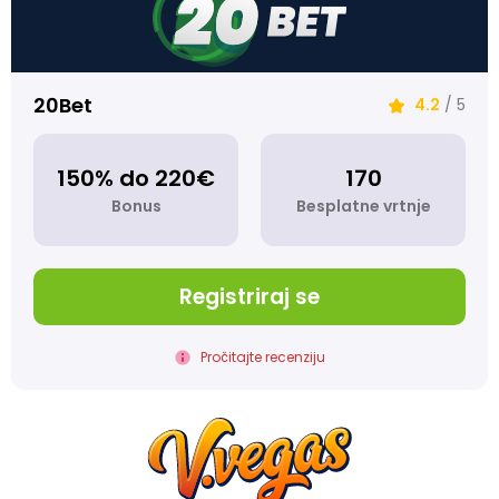
20Bet
4.2
/ 5
150% do 220€
170
Bonus
Besplatne vrtnje
Registriraj se
Pročitajte recenziju