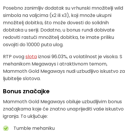
Posebno zanimljiv dodatak su vrhunski množitelji wild
simbola na valjcima (x2 ili x3), koji množe ukupni
množitelj dobitka, što može dovesti do solidnih
dobitaka u seriji. Dodatno, u bonus rundi dobivate
redoviti rastući množitelj dobitka, te imate priliku
osvojiti do 10000 puta ulog.
RTP ovog
slota
iznosi 96.03%, a volatilnost je visoka. S
mehanikom Megaways i atraktivnom temom,
Mammoth Gold Megaways nudi uzbudljivo iskustvo za
ljubitelje slotova.
Bonus značajke
Mammoth Gold Megaways obiluje uzbudljivim bonus
značajkama koje će znatno unaprijediti vaše iskustvo
igranja. To uključuje:
Tumble mehaniku