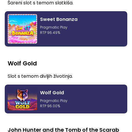
Šareni slot s temom slatkiša.
Sweet Bonanza
Pragmatic Play
RTP 96.49%
Wolf Gold
Slot s temom divljih životinja.
Wolf Gold
Pragmatic Play
RTP 96.00%
John Hunter and the Tomb of the Scarab