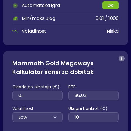
Automatska igra
Da
Min/maks ulog
0.01 / 1000
Volatilnost
Niska
Mammoth Gold Megaways
Kalkulator šansi za dobitak
Oklada po okretaju (€)
RTP
Volatilnost
Ukupni bankrot (€)
Low