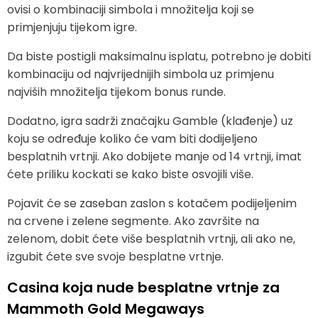
ovisi o kombinaciji simbola i množitelja koji se
primjenjuju tijekom igre.
Da biste postigli maksimalnu isplatu, potrebno je dobiti
kombinaciju od najvrijednijih simbola uz primjenu
najviših množitelja tijekom bonus runde.
Dodatno, igra sadrži značajku Gamble (klađenje) uz
koju se određuje koliko će vam biti dodijeljeno
besplatnih vrtnji. Ako dobijete manje od 14 vrtnji, imat
ćete priliku kockati se kako biste osvojili više.
Pojavit će se zaseban zaslon s kotačem podijeljenim
na crvene i zelene segmente. Ako završite na
zelenom, dobit ćete više besplatnih vrtnji, ali ako ne,
izgubit ćete sve svoje besplatne vrtnje.
Casina koja nude besplatne vrtnje za
Mammoth Gold Megaways