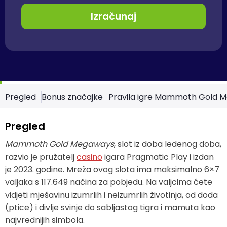
Izračunaj
Pregled
Bonus značajke
Pravila igre Mammoth Gold 
Pregled
Mammoth Gold Megaways
, slot iz doba ledenog doba,
razvio je pružatelj
casino
igara Pragmatic Play i izdan
je 2023. godine. Mreža ovog slota ima maksimalno 6×7
valjaka s 117.649 načina za pobjedu. Na valjcima ćete
vidjeti mješavinu izumrlih i neizumrlih životinja, od doda
(ptice) i divlje svinje do sabljastog tigra i mamuta kao
najvrednijih simbola.