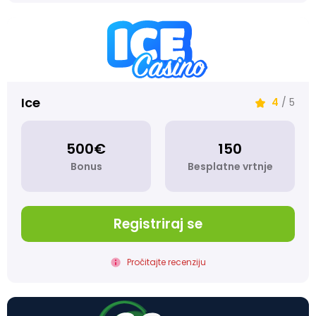
Ice
4
/ 5
500€
150
Bonus
Besplatne vrtnje
Registriraj se
Pročitajte recenziju