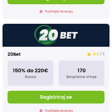
Pročitajte recenziju
20Bet
4.2
/ 5
150% do 220€
170
Bonus
Besplatne vrtnje
Registriraj se
Pročitajte recenziju