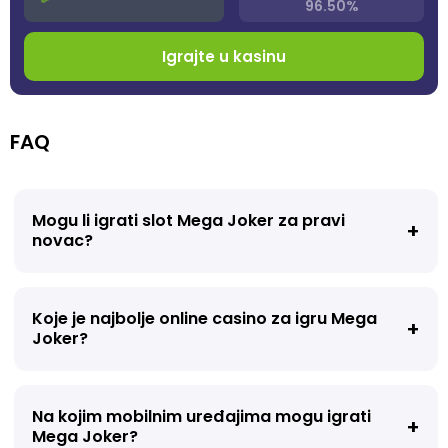
96.50%
Igrajte u kasinu
FAQ
Mogu li igrati slot Mega Joker za pravi
novac?
Koje je najbolje online casino za igru Mega
Joker?
Na kojim mobilnim uređajima mogu igrati
Mega Joker?