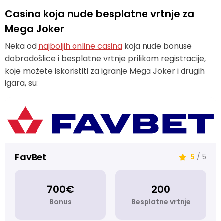
Casina koja nude besplatne vrtnje za
Mega Joker
Neka od
najboljih online casina
koja nude bonuse
dobrodošlice i besplatne vrtnje prilikom registracije,
koje možete iskoristiti za igranje Mega Joker i drugih
igara, su:
FavBet
5
/ 5
700€
200
Bonus
Besplatne vrtnje