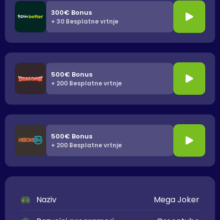
300€ Bonus
+ 30 Besplatne vrtnje
500€ Bonus
+ 200 Besplatne vrtnje
500€ Bonus
+ 200 Besplatne vrtnje
Naziv
Mega Joker