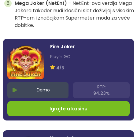
Mega Joker (NetEnt)
– NetEnt-ova verzija Mega
Jokera također nudi klasični slot doživljaj s visokim
RTP-om i značajkom Supermeter moda za veće
dobitke.
Fire Joker
Play’n GO
4/5
RTP:
Demo
94.23%
Igrajte u kasinu