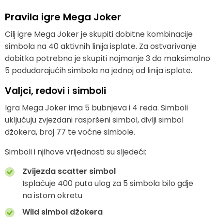
Pravila igre Mega Joker
Cilj igre Mega Joker je skupiti dobitne kombinacije
simbola na 40 aktivnih linija isplate. Za ostvarivanje
dobitka potrebno je skupiti najmanje 3 do maksimalno
5 podudarajućih simbola na jednoj od linija isplate.
Valjci, redovi i simboli
Igra Mega Joker ima 5 bubnjeva i 4 reda. Simboli
uključuju zvjezdani raspršeni simbol, divlji simbol
džokera, broj 77 te voćne simbole.
Simboli i njihove vrijednosti su sljedeći:
Zvijezda scatter simbol
Isplaćuje 400 puta ulog za 5 simbola bilo gdje
na istom okretu
Wild simbol džokera