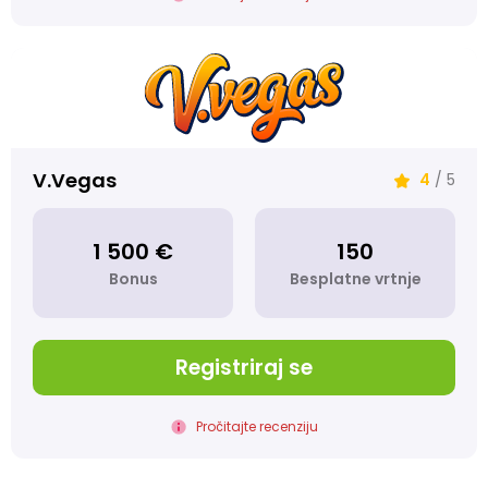
V.Vegas
4
/ 5
1 500 €
150
Bonus
Besplatne vrtnje
Registriraj se
Pročitajte recenziju