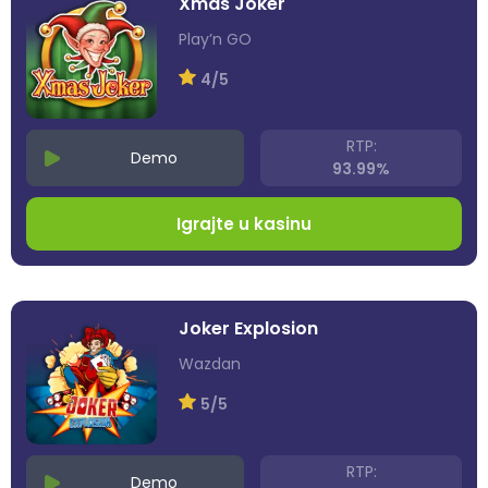
Xmas Joker
Play’n GO
4/5
RTP:
Demo
93.99%
Igrajte u kasinu
Joker Explosion
Wazdan
5/5
RTP:
Demo