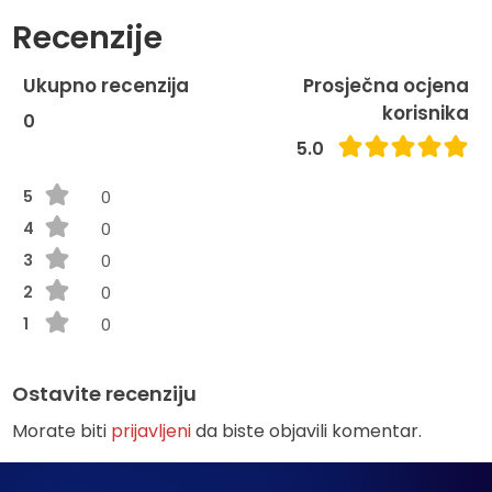
Recenzije
Ukupno recenzija
Prosječna ocjena
korisnika
0
5.0
5
0
4
0
3
0
2
0
1
0
Ostavite recenziju
Morate biti
prijavljeni
da biste objavili komentar.