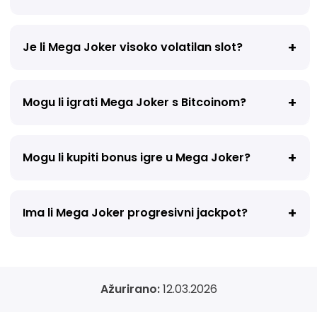
Je li Mega Joker visoko volatilan slot?
Mogu li igrati Mega Joker s Bitcoinom?
Mogu li kupiti bonus igre u Mega Joker?
Ima li Mega Joker progresivni jackpot?
Ažurirano:
12.03.2026