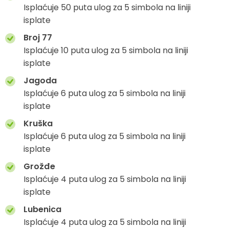
Isplaćuje 50 puta ulog za 5 simbola na liniji
isplate
Broj 77
Isplaćuje 10 puta ulog za 5 simbola na liniji
isplate
Jagoda
Isplaćuje 6 puta ulog za 5 simbola na liniji
isplate
Kruška
Isplaćuje 6 puta ulog za 5 simbola na liniji
isplate
Grožđe
Isplaćuje 4 puta ulog za 5 simbola na liniji
isplate
Lubenica
Isplaćuje 4 puta ulog za 5 simbola na liniji