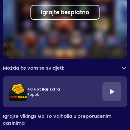
Igrajte besplatno
Možda će vam se svidjeti:
>
40 Hot Bar Extra
Popok
Igrajte Vikings Go To Valhalla u preporučenim
casinima