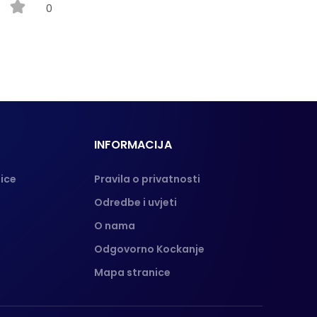
0
INFORMACIJA
nice
Pravila o privatnosti
Odredbe i uvjeti
O nama
Odgovorno Kockanje
Mapa stranice