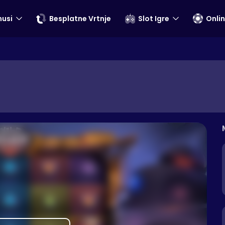
nusi
Besplatne Vrtnje
Slot Igre
Onlin